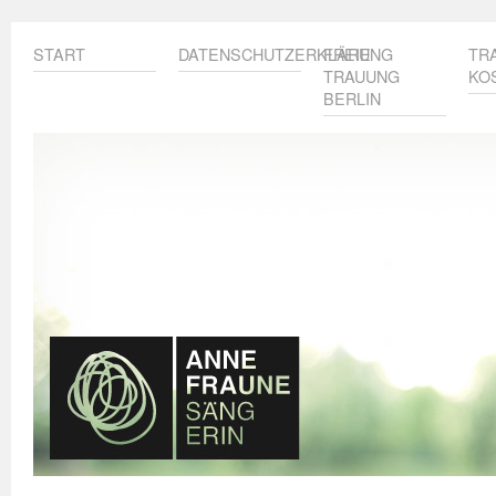
START
DATENSCHUTZERKLÄRUNG
FREIE
TR
TRAUUNG
KO
BERLIN