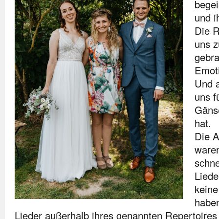
begei
und 
Die R
uns 
gebra
Emot
Und a
uns f
Gäns
hat.
Die 
waren
schne
Liede
keine
haben
Lieder außerhalb ihres genannten Repertoires