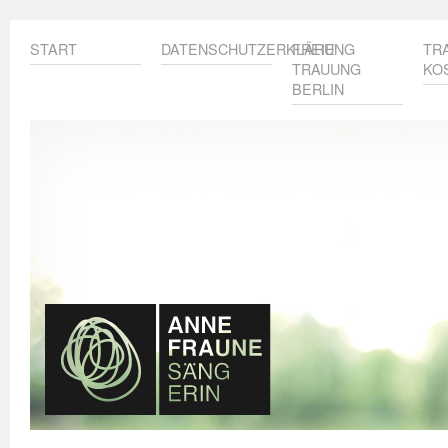
START
DATENSCHUTZERKLÄRUNG
FREIE
TR
TRAUUNG
KO
BERLIN